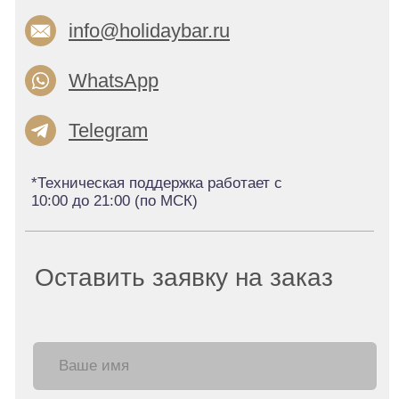
г. Москва, Пакгаузное
мерч
шоссе, д. 9
Контакты
Политика конфиденциальности
Публичная оферта
ИП Землякова Анастасия Павловна
ОГРНИП 311774613900241