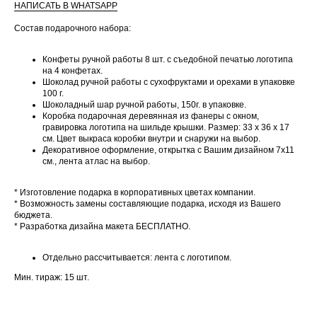
НАПИСАТЬ В WHATSAPP
Состав подарочного набора:
Конфеты ручной работы 8 шт. с съедобной печатью логотипа
на 4 конфетах.
Шоколад ручной работы с сухофруктами и орехами в упаковке
ВАМ ТАКЖЕ
100 г.
Шоколадный шар ручной работы, 150г. в упаковке.
ПОНРАВИТСЯ
Коробка подарочная деревянная из фанеры с окном,
гравировка логотипа на шильде крышки. Размер: 33 х 36 х 17
см. Цвет выкраса коробки внутри и снаружи на выбор.
Декоративное оформление, открытка с Вашим дизайном 7х11
см., лента атлас на выбор.
* Изготовление подарка в корпоративных цветах компании.
* Возможность замены составляющие подарка, исходя из Вашего
бюджета.
* Разработка дизайна макета БЕСПЛАТНО.
Отдельно рассчитывается: лента с логотипом.
Мин. тираж: 15 шт.