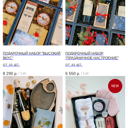
info@holidaybar.ru
WhatsApp
Telegram
*Техническая поддержка работает с
10:00 до 21:00 (по МСК)
ПОДАРОЧНЫЙ НАБОР "ВЫСОКИЙ
ПОДАРОЧНЫЙ НАБОР
ВКУС"
"ПРАЗДНИЧНОЕ НАСТРОЕНИЕ"
Оставить заявку на заказ
ОТ 30 ШТ.
ОТ 40 ШТ.
8 290
р.
6 550
р.
/
1 pc
/
1 pc
NEW
+7
Отправить