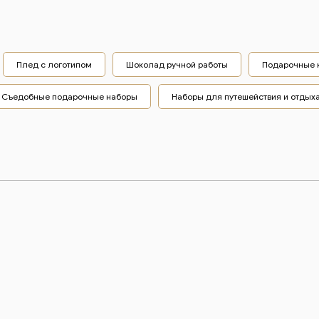
Плед с логотипом
Шоколад ручной работы
Подарочные 
Съедобные подарочные наборы
Наборы для путешействия и отдых