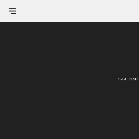
GREAT DESIGN IS TRANS
КО