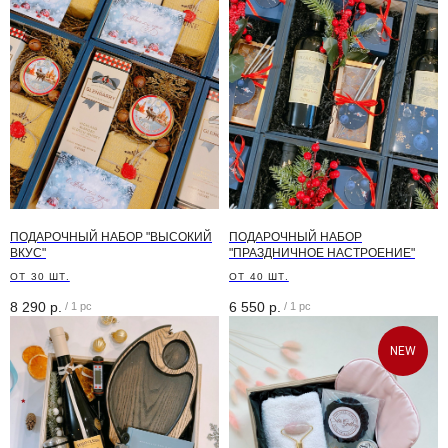
+7 (499) 136-06-00
info@holidaybar.ru
WhatsApp
Telegram
*Техническая поддержка работает с
10:00 до 21:00 (по МСК)
ПОДАРОЧНЫЙ НАБОР "ВЫСОКИЙ
ПОДАРОЧНЫЙ НАБОР
ВКУС"
"ПРАЗДНИЧНОЕ НАСТРОЕНИЕ"
Оставить заявку на заказ
ОТ 30 ШТ.
ОТ 40 ШТ.
8 290
р.
6 550
р.
/
1 pc
/
1 pc
NEW
+7
Отправить