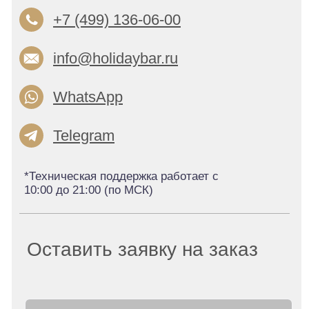
Каталог
FAQ
Бизнес-сувениры и
г. Москва, Пакгаузное
мерч
шоссе, д. 9
Контакты
Политика конфиденциальности
Публичная оферта
ИП Землякова Анастасия Павловна
ОГРНИП 311774613900241