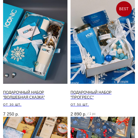
BEST
ПОДАРОЧНЫЙ НАБОР
ПОДАРОЧНЫЙ НАБОР
"ВОЛШЕБНАЯ СКАЗКА"
"ПРОГРЕСС"
ОТ 30 ШТ.
ОТ 50 ШТ.
7 250
р.
2 890
р.
/
1 pc
Необходима помощь
с заказом?
Мы будем рады помочь вам!