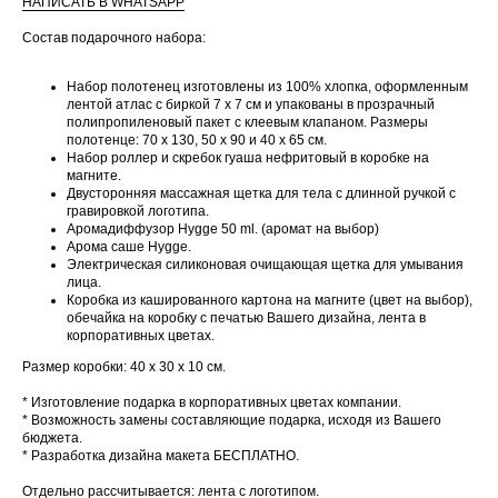
НАПИСАТЬ В WHATSAPP
Состав подарочного набора:
Набор полотенец изготовлены из 100% хлопка, оформленным
лентой атлас с биркой 7 х 7 см и упакованы в прозрачный
полипропиленовый пакет с клеевым клапаном. Размеры
полотенце: 70 х 130, 50 х 90 и 40 х 65 см.
Набор роллер и скребок гуаша нефритовый в коробке на
ВАМ ТАКЖЕ
магните.
Двусторонняя массажная щетка для тела с длинной ручкой с
ПОНРАВИТСЯ
гравировкой логотипа.
Аромадиффузор Hygge 50 ml. (аромат на выбор)
Арома саше Hygge.
Электрическая силиконовая очищающая щетка для умывания
лица.
Коробка из кашированного картона на магните (цвет на выбор),
обечайка на коробку с печатью Вашего дизайна, лента в
корпоративных цветах.
Размер коробки: 40 х 30 х 10 см.
* Изготовление подарка в корпоративных цветах компании.
* Возможность замены составляющие подарка, исходя из Вашего
бюджета.
* Разработка дизайна макета БЕСПЛАТНО.
Отдельно рассчитывается: лента с логотипом.