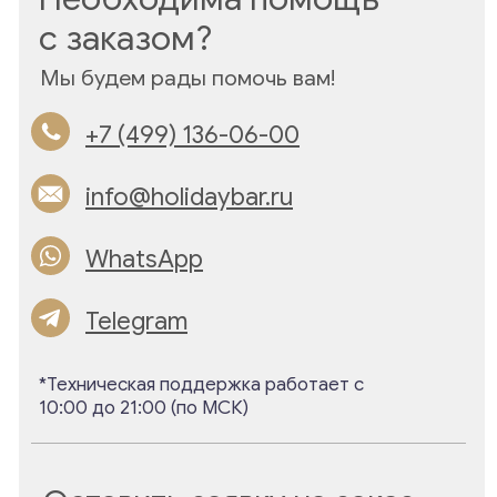
Email:
info@holidaybar.ru
WhatsApp
Telegram
Навигация
Клиентам
Главная
Доставка
О нас
Оплата
Каталог
FAQ
Бизнес-сувениры и
г. Москва, Пакгаузное
мерч
шоссе, д. 9
Контакты
Политика конфиденциальности
Публичная оферта
ИП Землякова Анастасия Павловна
ОГРНИП 311774613900241