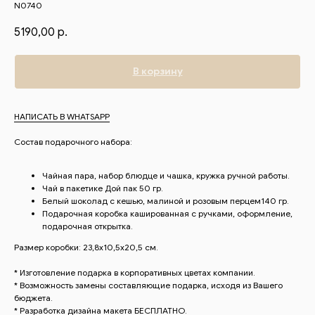
N0740
5190,00
р.
В корзину
НАПИСАТЬ В WHATSAPP
Состав подарочного набора:
Чайная пара, набор блюдце и чашка, кружка ручной работы.
Чай в пакетике Дой пак 50 гр.
Белый шоколад с кешью, малиной и розовым перцем140 гр.
Подарочная коробка кашированная с ручками, оформление,
подарочная открытка.
ВАМ ТАКЖЕ
Размер коробки: 23,8х10,5х20,5 см.
ПОНРАВИТСЯ
* Изготовление подарка в корпоративных цветах компании.
* Возможность замены составляющие подарка, исходя из Вашего
бюджета.
* Разработка дизайна макета БЕСПЛАТНО.