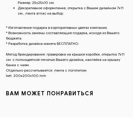
Размер: 25х25х10 см.
Декоративное оформление, открытка с Вашим дизайном 7х11
см., лента атлас на выбор.
ВАМ ТАКЖЕ
* Изготовление подарка в корпоративных цветах компании.
ПОНРАВИТСЯ
* Возможность замены составляющие подарка, исходя из Вашего
бюджета.
* Разработка дизайна макета БЕСПЛАТНО.
Метод брендирования: гравировка на крышке коробки, открытка 7х11
см. с полноцветной печатью Вашего дизайна, наклейка на крышку
банки с чаем.
Отдельно рассчитывается: лента с логотипом.
lwh: 200x200x100 mm
ВАМ МОЖЕТ ПОНРАВИТЬСЯ