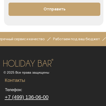
ный сервис и качество
Работаем под ваш бюджет
По