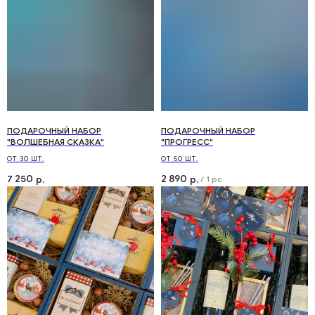
ПОДАРОЧНЫЙ НАБОР
ПОДАРОЧНЫЙ НАБОР
"ВОЛШЕБНАЯ СКАЗКА"
"ПРОГРЕСС"
ОТ 30 ШТ.
ОТ 50 ШТ.
7 250
2 890
р.
р.
/
1 pc
Необходима помощь
с заказом?
Мы будем рады помочь вам!
+7 (499) 136-06-00
info@holidaybar.ru