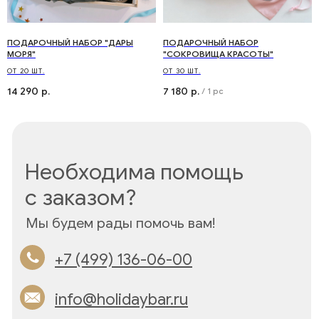
ПОДАРОЧНЫЙ НАБОР "ДАРЫ
ПОДАРОЧНЫЙ НАБОР
МОРЯ"
"СОКРОВИЩА КРАСОТЫ"
© 2025 Все права защищены
ОТ 20 ШТ.
ОТ 30 ШТ.
Контакты
14 290
7 180
р.
р.
/
1 pc
Телефон:
+7 (499) 136-06-00
Email:
info@holidaybar.ru
WhatsApp
Telegram
Навигация
Клиентам
Главная
Доставка
О нас
Оплата
Каталог
FAQ
Бизнес-сувениры и
г. Москва, Пакгаузное
мерч
шоссе, д. 9
Контакты