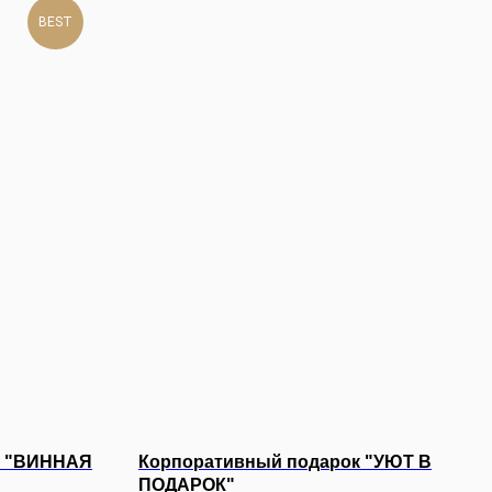
BEST
р "ВИННАЯ
Корпоративный подарок "УЮТ В
ПОДАРОК"