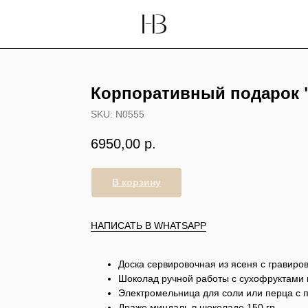
Корпоративный подарок
SKU:
N0555
6950,00
р.
В корзину
НАПИСАТЬ В WHATSAPP
Доска сервировочная из ясеня с гравиров
Шоколад ручной работы с сухофруктами и
Электромельница для соли или перца с п
Драже миндаль в шоколаде,150 гр.