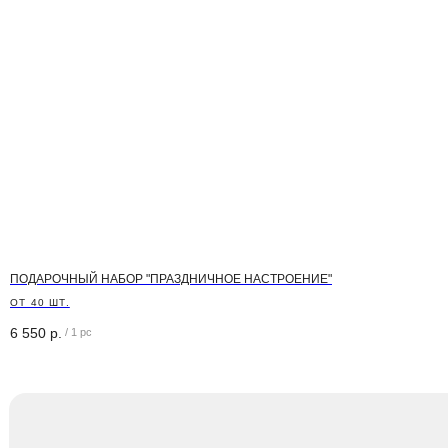
Необходима помощь
с заказом?
Мы будем рады помочь вам!
+7 (499) 136-06-00
WhatsA
info@holidaybar.ru
Telegra
ПОДАРОЧНЫЙ НАБОР "ПРАЗДНИЧНОЕ НАСТРОЕНИЕ"
ОТ 40 ШТ.
*Техническая поддержка работает с 10:00 до 21:00 
6 550
р.
/
1 pc