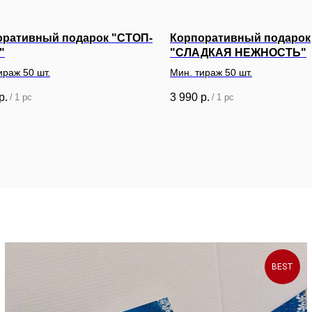
оративный подарок "СТОП-
Корпоративный подарок
"
"СЛАДКАЯ НЕЖНОСТЬ"
ираж 50 шт.
Мин. тираж 50 шт.
р.
3 990
р.
/
1 pc
/
1 pc
BEST