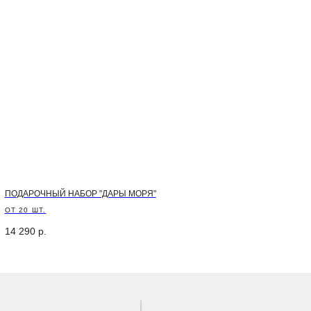
Оставить заявку
заказ
pp
+7
m
ПОДАРОЧНЫЙ НАБОР "ДАРЫ МОРЯ"
ОТ 20 ШТ.
Отправ
(по МСК)
14 290
р.