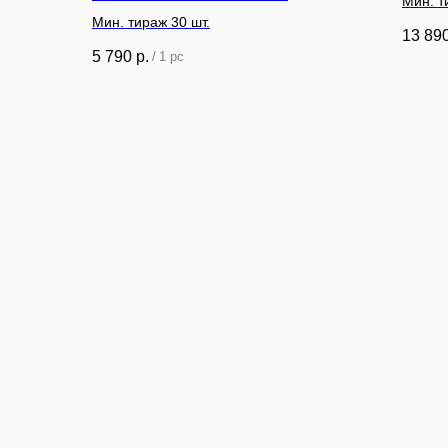
Мин. т
Мин. тираж 30 шт.
13 89
5 790
р.
/
1 pc